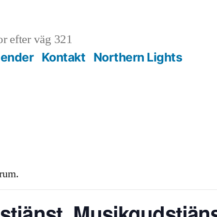
r efter väg 321
lender
Kontakt
Northern Lights
 rum.
tjänst, Musikgudstjän