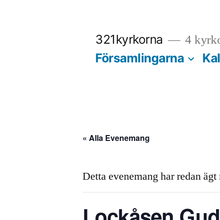
Hoppa
till
321kyrkorna
4 kyrko
innehåll
Församlingarna
Ka
« Alla Evenemang
Detta evenemang har redan ägt
Lockåsen Guds