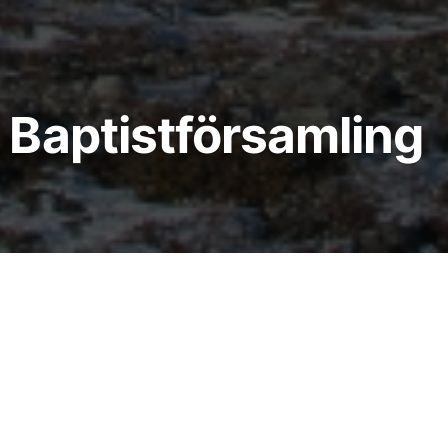
Baptistförsamling
s bröd.Den som kommer till mig skall aldrig
ig skall aldrig törsta.”