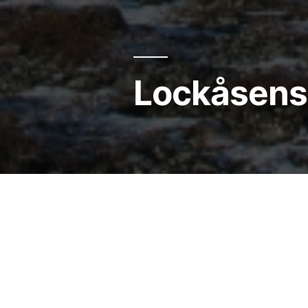
Lockåsens 
Jesus svarade: ”Jag är livet
hungra, och den som tror på m