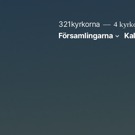
Hoppa
till
321kyrkorna
4 kyrko
innehåll
Församlingarna
Ka