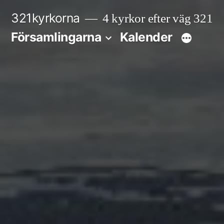
Hoppa
321kyrkorna
4 kyrkor efter väg 321
till
Församlingarna
Kalender
innehåll