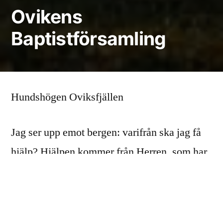
Ovikens
Baptistförsamling
Hundshögen Oviksfjällen
Jag ser upp emot bergen: varifrån ska jag få
hjälp? Hjälpen kommer från Herren, som har
gjort himmel och jord.
Ps 121:1-2