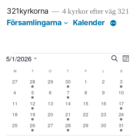
Hoppa
321kyrkorna
4 kyrkor efter väg 321
till
Församlingarna
Kalender
innehåll
Evenemang
Eve
E
5/1/2026
Sök
Månad
Välj
Sear
v
Kalender
M
MÅNDAG
T
TISDAG
O
ONSDAG
T
TORSDAG
F
FREDAG
L
LÖRDAG
S
SÖNDA
datum.
0
1
0
1
0
0
1
27
28
29
30
1
2
3
and
av
evenemang
evenemang
evenemang
evenemang
evenemang
evenemang
evenem
0
1
0
1
0
0
0
4
5
6
7
8
9
10
View
Evenemang
evenemang
evenemang
evenemang
evenemang
evenemang
evenemang
evenem
0
1
0
0
0
0
1
11
12
13
14
15
16
17
evenemang
evenemang
evenemang
evenemang
evenemang
evenemang
Navi
evenem
0
1
0
2
0
0
1
18
19
20
21
22
23
24
evenemang
evenemang
evenemang
evenemang
evenemang
evenemang
evenem
0
1
0
1
0
0
1
25
26
27
28
29
30
31
evenemang
evenemang
evenemang
evenemang
evenemang
evenemang
evenem