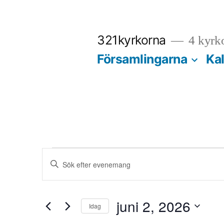
Hoppa
till
321kyrkorna
4 kyrko
innehåll
Församlingarna
Ka
Evenemang
Evenemang
Ange
nyckelord.
Search
för
Sök
juni 2, 2026
Idag
and
efter