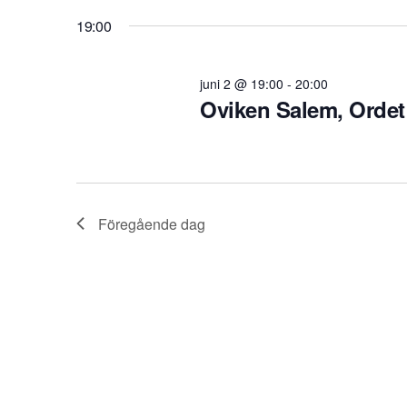
Välj
juni
19:00
Evenemang
Views
datum.
efter
2,
juni 2 @ 19:00
-
20:00
Navigation
nyckelord.
Oviken Salem, Orde
2026
Föregående dag